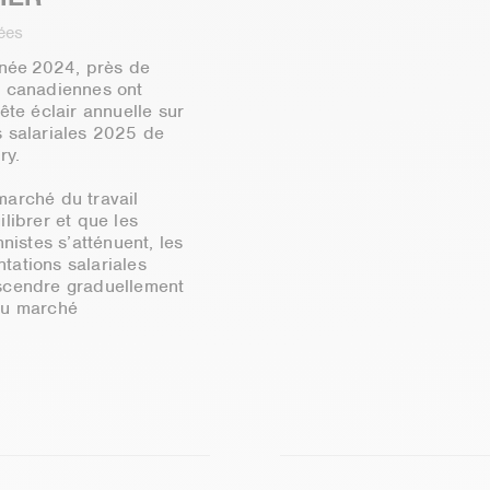
nées
année 2024, près de
s canadiennes ont
ête éclair annuelle sur
s salariales 2025 de
ry.
marché du travail
librer et que les
nnistes s’atténuent, les
ations salariales
scendre graduellement
du marché