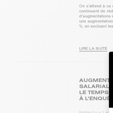
On s’attend à ce 
continuent de réd
d’augmentations 
une augmentatio
%, en excluant les
LIRE LA SUITE
AUGMENTA
SALARIALES
LE TEMPS 
À L’ENQUÊ
Publié il y a 1 ann