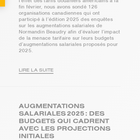
l’effet des tarifs douaniers américains à la
fin février, nous avons sondé 126
organisations canadiennes
qui ont
participé
à
l’
édition 2025 de
s
enquête
s
sur les augmentations salariales
de
Normandin Beaudry afin d
’évaluer
l’i
mpact
de la menace tarifaire sur leurs budgets
d’augmentations salariales proposés pour
2025.
LIRE LA SUITE
AUGMENTATIONS
SALARIALES 2025 : DES
BUDGETS QUI CADRENT
AVEC LES PROJECTIONS
INITIALES