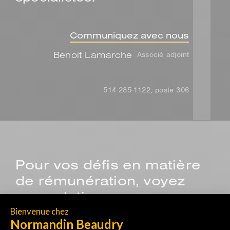
Communiquez avec nous
Benoit Lamarche
Associé adjoint
514 285-1122, poste 306
Pour vos défis en matière
de rémunération, voyez
nos solutions.