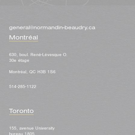
general@normandin-beaudry.ca
Montréal
630, boul. René-Lévesque O.
30e étage
Montréal, QC H3B 1S6
514-285-1122
Toronto
155, avenue University
bureau 1805