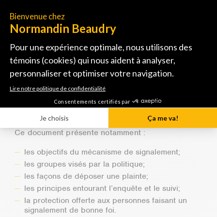
Document de référence
Pour obtenir l’ensemble des informations
détaillées concernant le mécanisme de
signalement, la procédure, les rôles et
responsabilités, ainsi que les mesures de
protection prévues pour les personnes qui
déposent une plainte:
👉
Visualiser la Politique de signalement et de
protection des personnes qui déposent une
plainte (PDF).
Ce document présente notamment :
les objectifs du mécanisme de signalement;
les groupes visés par la politique;
les façons de déposer une plainte;
les principes entourant l’enquête et le suivi;
la protection offerte aux personnes faisant un
signalement de bonne foi.