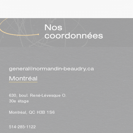
general@normandin-beaudry.ca
Montréal
630, boul. René-Lévesque O.
30e étage
Montréal, QC H3B 1S6
514-285-1122