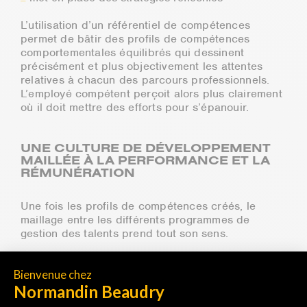
L’utilisation d’un référentiel de compétences
permet de bâtir des profils de compétences
comportementales équilibrés qui dessinent
précisément et plus objectivement les attentes
relatives à chacun des parcours professionnels.
L’employé compétent perçoit alors plus clairement
où il doit mettre des efforts pour s’épanouir.
UNE CULTURE DE DÉVELOPPEMENT
MAILLÉE À LA PERFORMANCE ET LA
RÉMUNÉRATION
Une fois les profils de compétences créés, le
maillage entre les différents programmes de
gestion des talents prend tout son sens.
Par exemple, dans le processus de gestion de
performance, la cote d’appréciation globale
permet généralement de mesurer l’atteinte des
objectifs annuels, la maîtrise des compétences et