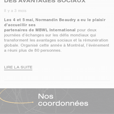
DES AVANTAGES SOCIAUX
Il y a 3 mois
Les 4 et 5 mai, Normandin Beaudry a eu le plaisir
d’accueillir
s
es
partenaires
de
MBWL
International
pour deux
journées d’échanges
s
ur les
défi
s
mondiaux qui
transforment les avantages sociaux et la rémunération
globale.
Organisé cette année à Montréal, l’événement
a réuni plus de 80 personnes
.
LIRE LA SUITE