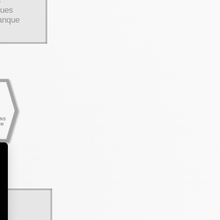
s
ques
manque
on