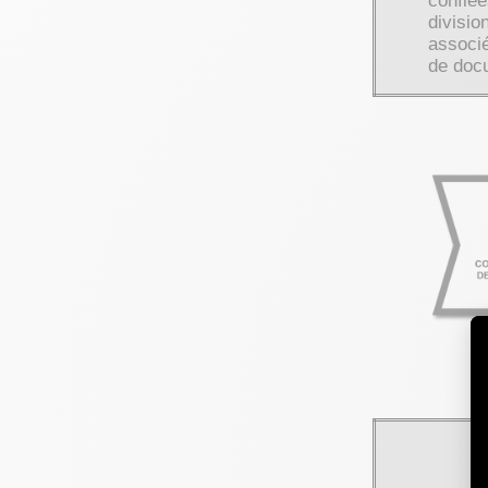
confiée
divisio
associ
de docu
É