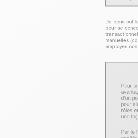
De bons outil
pour se conce
transactionnel
manuelles (co
employés non 
Pour un
avantag
d’un po
pour si
rôles e
une faç
Par le 