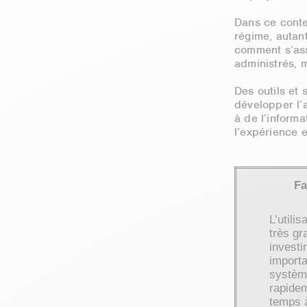
Dans ce conte
régime, autan
comment s’ass
administrés, 
Des outils et
développer l’
à de l’informat
l’expérience 
Fa
L’utili
très gr
investi
importa
systèm
rapidem
temps à