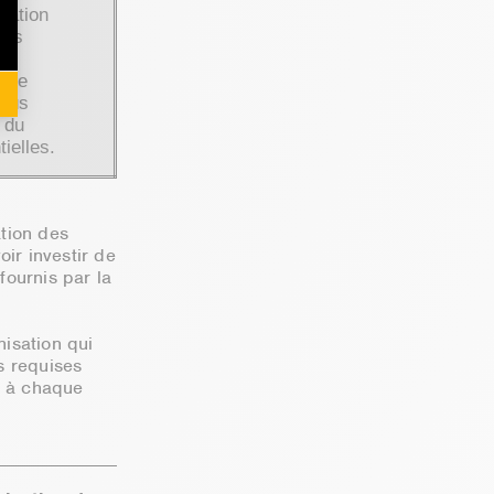
tration
ûts
e de
ssus
 du
ielles.
ation des
oir investir de
fournis par la
isation qui
s requises
s à chaque