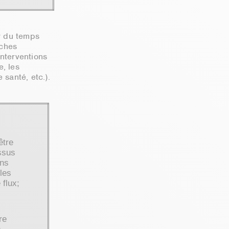
r du temps
âches
interventions
, les
santé, etc.).
être
ssus
ons
 les
 flux;
re