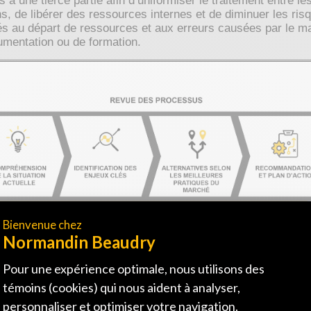
s à une tierce partie afin d’uniformiser le traitement entre le
ns, de libérer des ressources internes et de diminuer les ris
és au départ de ressources et aux erreurs causées par le 
mentation ou de formation.
valuer les besoins pour réduire les coûts d’administrati