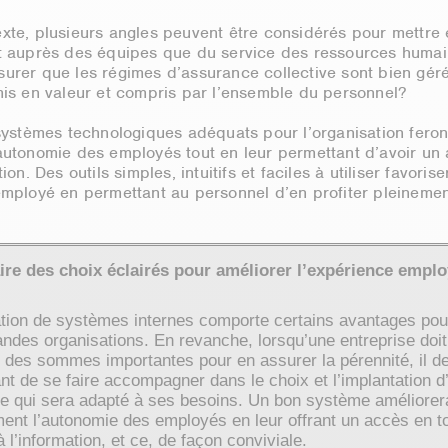
xte, plusieurs angles peuvent être considérés pour mettre 
t auprès des équipes que du service des ressources humai
urer que les régimes d’assurance collective sont bien géré
mis en valeur et compris par l’ensemble du personnel?
 systèmes technologiques adéquats pour l’organisation feron
autonomie des employés tout en leur permettant d’avoir un a
ion. Des outils simples, intuitifs et faciles à utiliser favorise
employé en permettant au personnel d’en profiter pleinemen
ire des choix éclairés pour améliorer l’expérience empl
sation de systèmes internes comporte certains avantages pou
andes organisations. En revanche, lorsqu’une entreprise doit
r des sommes importantes pour en assurer la pérennité, il d
nt de se faire accompagner dans le choix et l’implantation d
e qui sera adapté à ses besoins. Un bon système améliorer
ent l’autonomie des employés en leur offrant un accès en t
 l’information, et ce, de façon conviviale.