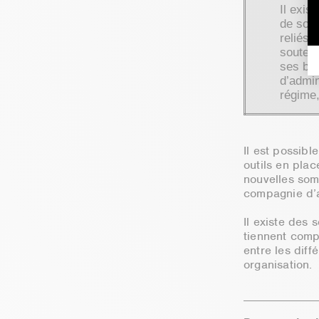
Il exis
de son 
reliés 
souten
ses bes
d’admin
régime,
Il est possibl
outils en plac
nouvelles som
compagnie d’
Il existe des
tiennent comp
entre les dif
organisation.