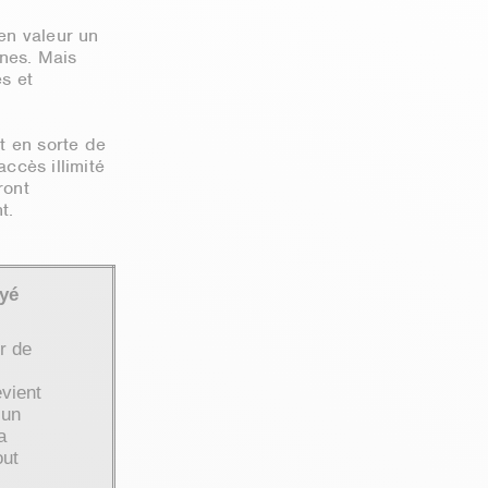
en valeur un
nes. Mais
s et
t en sorte de
ccès illimité
ront
t.
oyé
r de
evient
’un
a
out