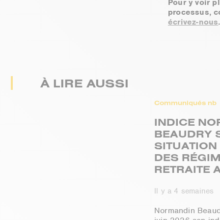
Pour y voir p
processus, c
écrivez-nous
À LIRE AUSSI
Communiqués nb
INDICE N
BEAUDRY 
SITUATION
DES RÉGIM
RETRAITE A
Il y a 4 semaines
Normandin Beaudr