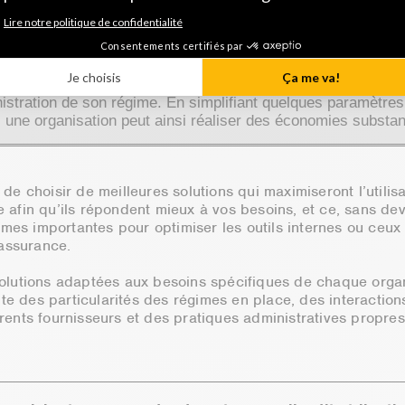
te différentes façons de réaliser des économies sur l’adminis
régime d’assurance collective. Une organisation dont les co
aux services d’administration d’une tierce partie ne sont plus
ables peut, par exemple, demander une évaluation sommair
oins pour identifier les éléments qui complexifient le proce
istration de son régime. En simplifiant quelques paramètres
 une organisation peut ainsi réaliser des économies substant
e de choisir de meilleures solutions qui maximiseront l’utilis
e afin qu’ils répondent mieux à vos besoins, et ce, sans dev
mes importantes pour optimiser les outils internes ou ceux 
assurance.
 solutions adaptées aux besoins spécifiques de chaque organ
te des particularités des régimes en place, des interaction
férents fournisseurs et des pratiques administratives propre