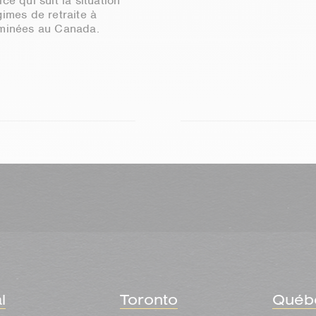
ce qui suit la situation
gimes de retraite à
rminées au Canada.
l
Toronto
Québ