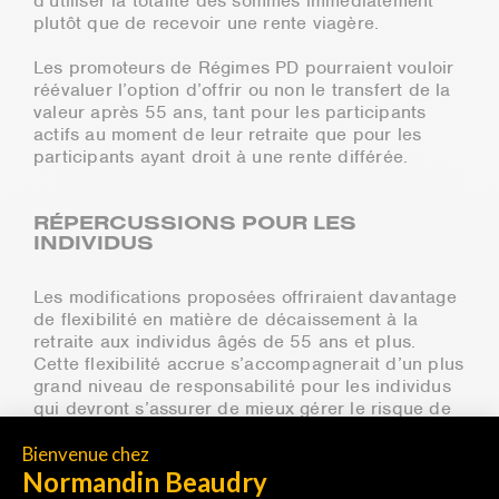
d’utiliser la totalité des sommes immédiatement
plutôt que de recevoir une rente viagère.
Les promoteurs de Régimes PD pourraient vouloir
réévaluer l’option d’offrir ou non le transfert de la
valeur après 55 ans, tant pour les participants
actifs au moment de leur retraite que pour les
participants ayant droit à une rente différée.
RÉPERCUSSIONS POUR LES
INDIVIDUS
Les modifications proposées offriraient davantage
de flexibilité en matière de décaissement à la
retraite aux individus âgés de 55 ans et plus.
Cette flexibilité accrue s’accompagnerait d’un plus
grand niveau de responsabilité pour les individus
qui devront s’assurer de mieux gérer le risque de
longévité, soit le risque d’épuiser leurs épargnes
avant leur décès.
Toutefois, afin de guider les individus dans la