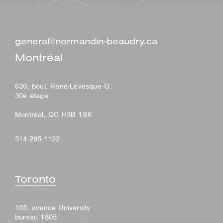
general@normandin-beaudry.ca
Montréal
630, boul. René-Lévesque O.
30e étage
Montréal, QC H3B 1S6
514-285-1122
Toronto
155, avenue University
bureau 1805