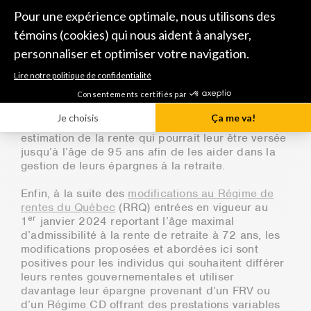
détermination du montant des retraits potentiels,
les modifications proposées prévoient des
exigences additionnelles en matière de
communication de l’information pour les
établissements financiers offrant des FRV et pour
les promoteurs de Régimes CD permettant le
paiement de prestations variables. En effet, ceux-
ci seraient dorénavant tenus d’évaluer et de
transmettre annuellement aux individus une
estimation de la rente qui pourrait leur être versée
jusqu’à l’âge de 95 ans afin de les aider dans la
gestion de leurs épargnes à la retraite.
Enfin, à la suite des
modifications au Régime de
rentes du Québec
(RRQ) entrées en vigueur au
er
1
janvier 2024 reportant l’âge maximal
d’admissibilité à la rente de retraite à 72 ans, les
modifications proposées et abordées ici sont
positives pour les individus qui souhaitent différer
leurs rentes gouvernementales et utiliser
davantage leur épargne provenant d’un FRV ou
d’un Régime CD offrant des prestations variables