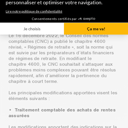
proposées.
Normes comptables pour les états
financiers de régimes de retraite
Le 16 décembre 2022, le Conseil des normes
comptables (CNC) a publié le chapitre 4600
révisé, « Régimes de retraite », soit la norme qui
est suivie par les préparateurs d’états financiers
de régimes de retraite. En modifiant le
chapitre 4600, le CNC souhaitait s’attaquer aux
problèmes moins complexes pouvant être résolus
rapidement, afin d’améliorer la pertinence du
chapitre à court terme.
Les principales modifications apportées visent les
éléments suivants :
• Traitement comptable des achats de rentes
assurées
Les modifications apportent des indications sur la