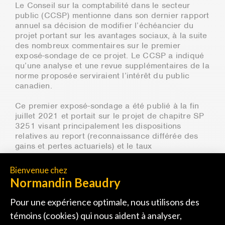
Le Conseil sur la comptabilité dans le secteur
public (CCSP) mentionne dans son dernier rapport
annuel sa décision de modifier l’échéancier du
projet portant sur les avantages sociaux, à la suite
des nombreux commentaires sur le premier
exposé-sondage de ce projet. Le CCSP a indiqué
qu’une analyse et une revue supplémentaires de la
norme proposée serviraient l’intérêt du public
canadien.
Ce premier exposé-sondage a été publié à la fin
juillet 2021 et portait sur le projet de chapitre SP
3251 visant principalement les dispositions
relatives au report (reconnaissance différée des
gains et pertes actuariels) et le taux
d’actualisation. La norme proposée remplacerait
les chapitres SP 3250, « Avantages de retraite »,
et SP 3255, « Avantages postérieurs à l’emploi,
congés rémunérés et prestations de cessation
d’emploi ». Vous pouvez consulter notre
communiqué du mois d’août 2021
pour un
sommaire des principales modifications