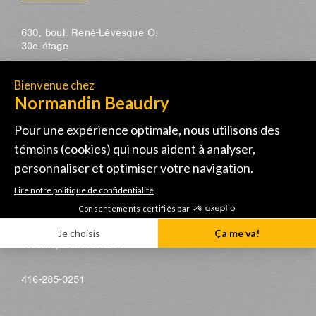
630, boul. René-Lévesque O.
30e étage
Montréal, QC H3B 1S6
514-285-1122
Toronto
155, avenue University
bureau 1805
Toronto, ON M5H 3B7
416-285-0251