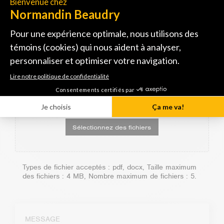
courriel
(Nécessaire)
Téléphone
(Nécessaire)
CV, RELEVÉ DE NOTES, LETTRE DE
PRÉSENTATION
Déposer les fichiers ici ou
Sélectionnez des fichiers
Types de fichier acceptés : pdf, docx, Taille maximum
des fichiers : 4 MB, Nombre maximum de fichiers : 5.
Message
(Nécessaire)