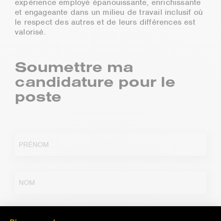
expérience employé épanouissante, enrichissante
et engageante dans un milieu de travail inclusif où
le respect des autres et de leurs différences est
valorisé.
Soumettre ma
candidature pour le
poste
Prénom
(Nécessaire)
Nom
(Nécessaire)
Adresse